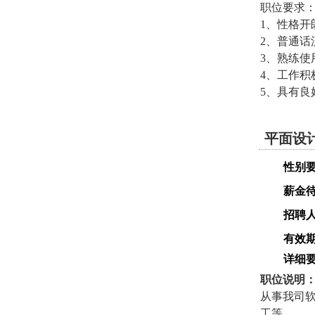
职位要求
1、性格开
2、普通
3、熟练使
4、工作
5、具有
平面设
性别
薪金
招聘
有效
详细
职位说明
从事我司软
工等