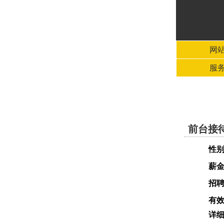
网
服
前台接
性
薪
招
有
详