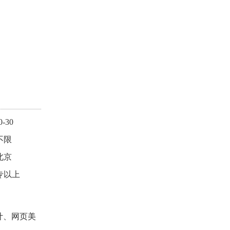
0-30
不限
北京
专以上
计、网页美