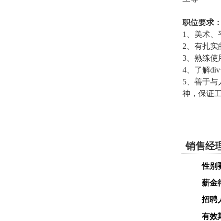
职位要求
1、美术
2、有扎
3、熟练使用设
4、了解di
5、善于
神，保证
销售经
性别
薪金
招聘
有效