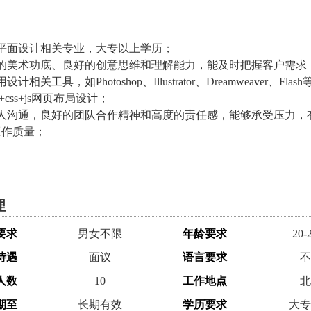
：
、平面设计相关专业，大专以上学历；
实的美术功底、良好的创意思维和理解能力，能及时把握客户需求
计相关工具，如Photoshop、Illustrator、Dreamweaver、Flas
v+css+js网页布局设计；
与人沟通，良好的团队合作精神和高度的责任感，能够承受压力，
工作质量；
理
要求
男女不限
年龄要求
20-
待遇
面议
语言要求
不
人数
10
工作地点
北
期至
长期有效
学历要求
大专