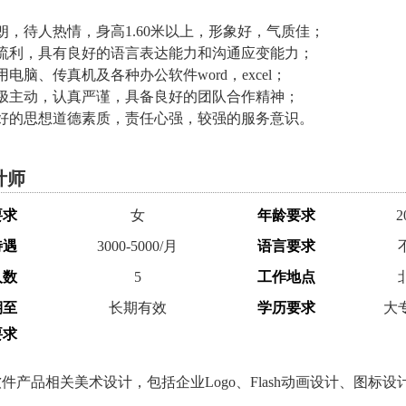
：
朗，待人热情，身高1.60米以上，形象好，气质佳；
话流利，具有良好的语言表达能力和沟通应变能力；
用电脑、传真机及各种办公软件word，excel；
积极主动，认真严谨，具备良好的团队合作精神；
良好的思想道德素质，责任心强，较强的服务意识。
计师
要求
女
年龄要求
2
待遇
3000-5000/月
语言要求
人数
5
工作地点
期至
长期有效
学历要求
大
要求
：
件产品相关美术设计，包括企业Logo、Flash动画设计、图标设