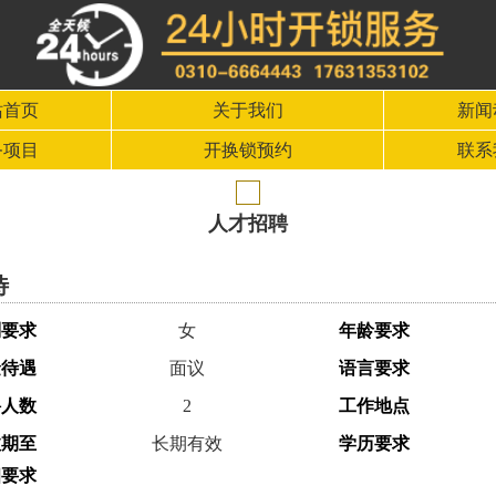
站首页
关于我们
新闻
务项目
开换锁预约
联系
人才招聘
待
别要求
女
年龄要求
金待遇
面议
语言要求
聘人数
2
工作地点
效期至
长期有效
学历要求
细要求