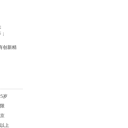
；
h等；
有创新精
25岁
限
京
以上