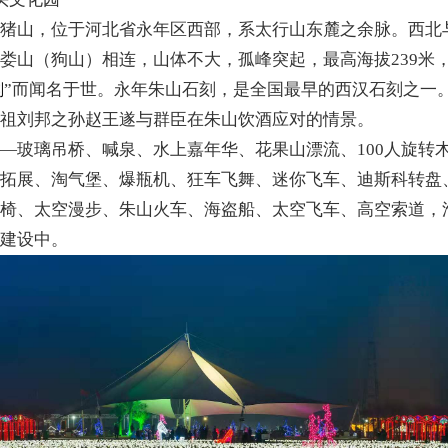
称猪山，位于河北省永年区西部，系太行山东麓之余脉。西北
娄山（狗山）相连，山体不大，孤峰突起，最高海拔239米
”而闻名于世。永年朱山石刻，是全国最早的西汉石刻之一
刻
高祖刘邦之孙赵王遂与群臣在朱山饮酒应对的情景。
—玻璃吊桥、喊泉、水上嘉年华、花果山漂流、100人旋转
、拓展、淘气堡、爆瓶机、狂车飞舞、迷你飞车、迪斯科转盘
飞椅、太空漫步、朱山火车、海盗船、太空飞车、高空索道，
断建设中。