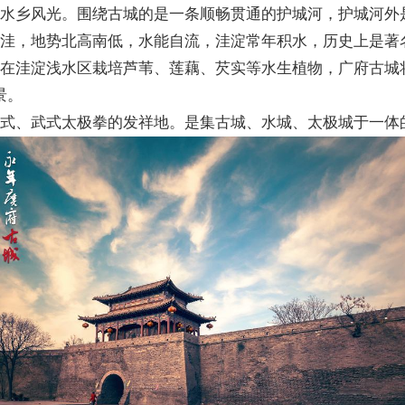
水乡风光。围绕古城的是一条顺畅贯通的护城河，护城河外是
年洼，地势北高南低，水能自流，洼淀常年积水，历史上是著
在洼淀浅水区栽培芦苇、莲藕、芡实等水生植物，广府古城
景。
杨式、武式太极拳的发祥地。是集古城、水城、太极城于一体