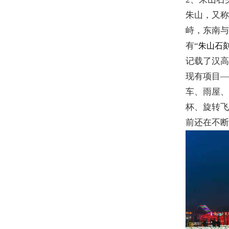
朱山，又
峙，东南与
有“
朱山石
记载了汉
现有项目—
车、雨屋
杯、旋转
前还在不