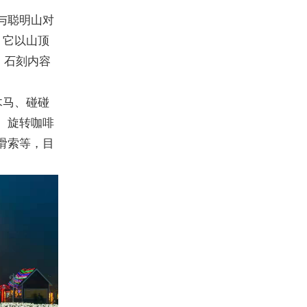
与聪明山对
，它以山顶
。石刻内容
木马、碰碰
、旋转咖啡
滑索等，目