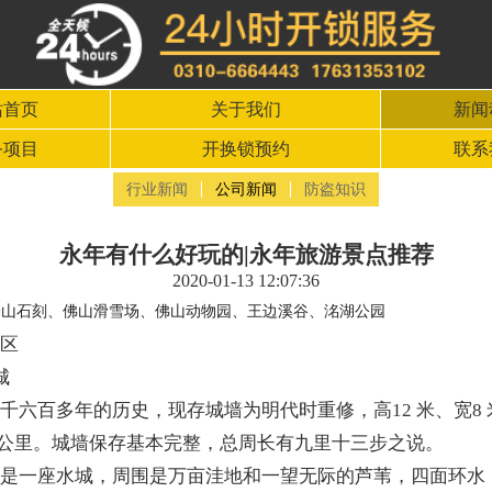
站首页
关于我们
新闻
务项目
开换锁预约
联系
行业新闻
公司新闻
防盗知识
永年有什么好玩的|永年旅游景点推荐
2020-01-13 12:07:36
朱山石刻、佛山滑雪场、佛山动物园、王边溪谷、洺湖公园
年区
城
千六百多年的历史，现存城墙为明代时重修，高12 米、宽8
 平方公里。城墙保存基本完整，总周长有九里十三步之说。
还是一座水城，周围是万亩洼地和一望无际的芦苇，四面环水