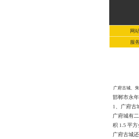
网
服
广府古城、
邯郸市永
1、广府古
广府城有二
积 1.5
广府古城