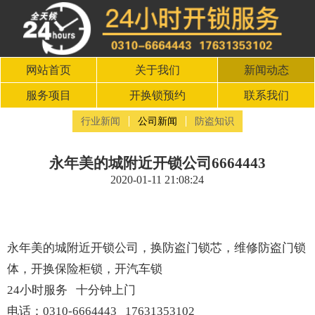
网站首页
关于我们
新闻动态
服务项目
开换锁预约
联系我们
行业新闻
公司新闻
防盗知识
永年美的城附近开锁公司6664443
2020-01-11 21:08:24
永年美的城附近开锁公司，换防盗门锁芯，维修防盗门锁
体，开换保险柜锁，开汽车锁
24小时服务 十分钟上门
电话：0310-6664443 17631353102